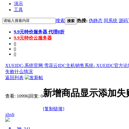
演示
工具
搜索
热搜:
伪静态
同系统
源码
搜索
9.9元特价服务器 代理8折
9.9元特价云服务器
0
0
0
XUEIDC-系统官网 雪花云IDC主机销售系统- XUEIDC官方
失败什么情况
返回列表
新增商品显示添加失
查看:
10996
|
回复:
0
[复制链接]
xhxh
8
30
341