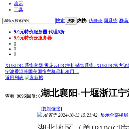
演示
工具
搜索
热搜:
伪静态
同系统
源码
搜索
9.9元特价服务器 代理8折
9.9元特价云服务器
0
0
0
XUEIDC-系统官网 雪花云IDC主机销售系统- XUEIDC官方
宁波香港韩国美国宿主机母机租用 ...
返回列表
湖北襄阳-十堰浙江
查看:
8096
|
回复:
0
[复制链接]
发表于 2024-10-13 15:21:42
|
显示全部楼层
湖北地区（单IP100G